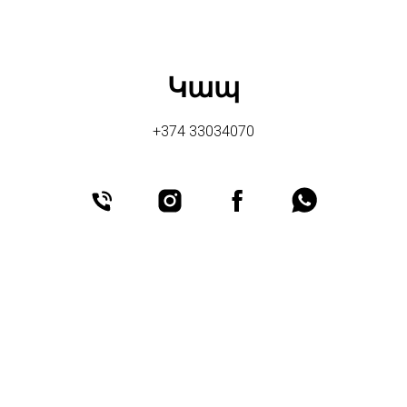
Կապ
+374 33034070
© All Rights Reserved.