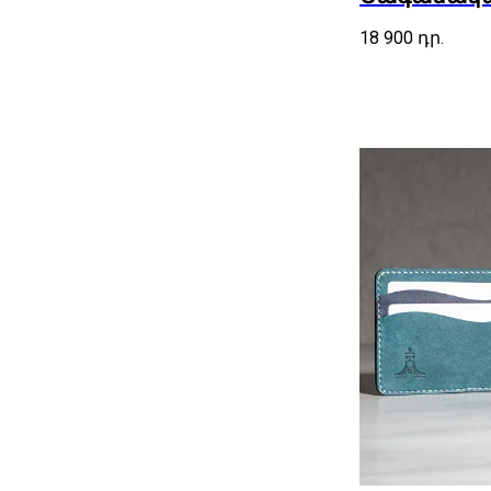
18 900
դր.