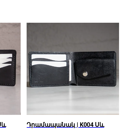
Սև
Դրամապանակ | K004 Սև