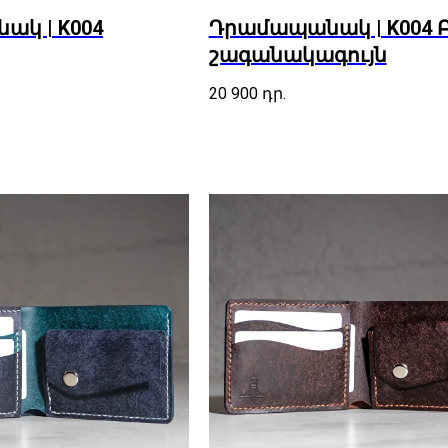
կ | K004
Դրամապանակ | K004 
շագանակագույն
20 900
դր.