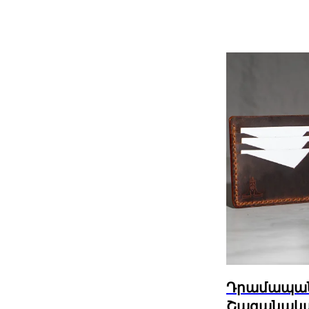
Դրամապանա
Շագանակա