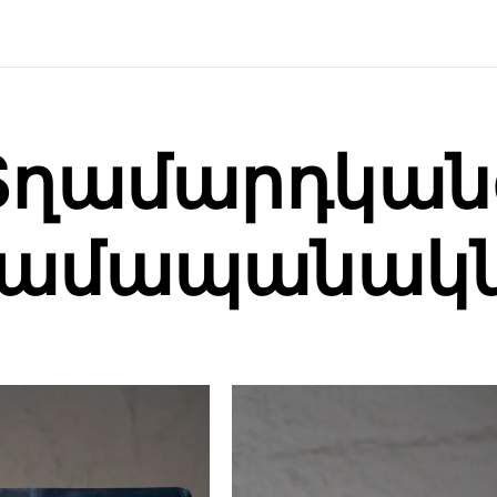
Տղամարդկան
րամապանակն