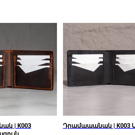
կ | K003
Դրամապանակ | K003 
գույն