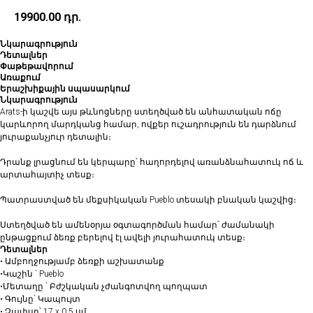
19900.00
դր.
Նկարագրություն
Դետալներ
Փաթեթավորում
Առաքում
Երաշխիքային սպասարկում
Նկարագրություն
Arats-ի կաշվե այս թևնոցները ստեղծված են անհատական ոճը
կարևորող մարդկանց համար, ովքեր ուշադրություն են դարձնում
յուրաքանչյուր դետալին։
Դրանք լրացնում են կերպարը՝ հաղորդելով առանձնահատուկ ոճ և
արտահայտիչ տեսք։
Պատրաստված են մեքսիկական Pueblo տեսակի բնական կաշվից։
Ստեղծված են ամենօրյա օգտագործման համար՝ ժամանակի
ընթացքում ձեռք բերելով էլ ավելի յուրահատուկ տեսք։
Դետալներ
• Ամբողջությամբ ձեռքի աշխատանք
•Կաշին ` Pueblo
•Մետաղը ` Բժշկական չժանգոտվող պողպատ
• ⁠Գույնը` Կապույտ
• Չափսը՝ 17 x 0,5 սմ