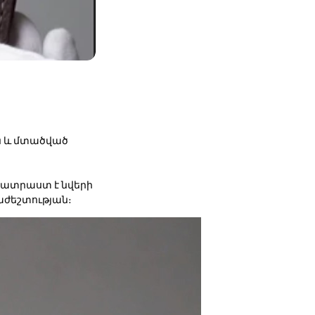
ան և մտածված
պատրաստ է նվերի
ժեշտության։