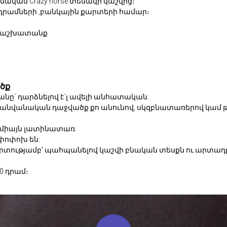
կան Crazy horse տեսակի կաշվից։
րամների ,բանկային քարտերի համար։
քի աշխատանք
ծք
նը` դարձնելով է´լ ավելի անհատական:
 անվանական դաջվածք քո անունով, սկզբնատառերով կամ թ
 միայն լատինատառ:
փոփոխ են:
շգրտությամբ՝ պահպանելով կաշվի բնական տեսքն ու արտա
0 դրամ։