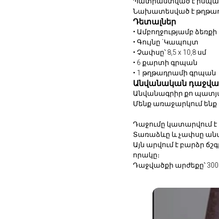
Պատրաստված է իսպանա
Նախատեսված է թղթադ
Դետալներ
• Ամբողջությամբ ձեռ
• ⁠Գույնը `Կապույտ
• Չափսը՝ 8,5 x 10,8 սմ
• 6 քարտի գրպան
• ⁠1 թղթադրամի գրպան
Անվանական դաջվա
Անվանագրիր քո պատյա
Մենք առաջարկում ենք
Դաջումը կատարվում է
Տառաձևը և չափսը ան
Այն արվում է բարձր ճ
որակը։
Դաջվածքի արժեքը՝ 300