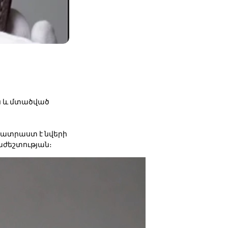
ան և մտածված
պատրաստ է նվերի
ժեշտության։