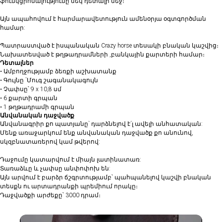
ֆունկցիոնալությունը մեկ դետալի մեջ։
Այն ապահովում է հարմարավետություն ամենօրյա օգտգործման
համար:
Պատրաստված է իսպանական Crazy horse տեսակի բնական կաշվից։
Նախատեսված է թղթադրամների ,բանկային քարտերի համար։
Դետալներ
• Ամբողջությամբ ձեռքի աշխատանք
• ⁠Գույնը `Մուգ շագանակագույն
• Չափսը՝ 9 x 10,8 սմ
• 6 քարտի գրպան
• ⁠1 թղթադրամի գրպան
Անվանական դաջվածք
Անվանագրիր քո պատյանը` դարձնելով է´լ ավելի անհատական:
Մենք առաջարկում ենք անվանական դաջվածք քո անունով,
սկզբնատառերով կամ թվերով:
Դաջումը կատարվում է միայն լատինատառ:
Տառաձևը և չափսը անփոփոխ են:
Այն արվում է բարձր ճշգրտությամբ՝ պահպանելով կաշվի բնական
տեսքն ու արտադրանքի պրեմիում որակը։
Դաջվածքի արժեքը՝ 3000 դրամ։