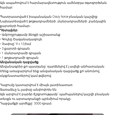
Այն ապահովում է հարմարավետություն ամենօրյա օգտգործման
համար:
Պատրաստված է իսպանական Crazy horse բնական կաշվից։
Նախատեսված է թղթադրամների ,մանրադրամների ,բանկային
քարտերի համար։
Դետալներ
• Ամբողջությամբ ձեռքի աշխատանք
• ⁠Գույնը Շագանակագույն
• Չափսը՝ 9 x 10,8սմ
• 3 քարտի գրպան
• 1 մանրադրամի գրպան
• ⁠1 թղթադրամի գրպան
Անվանական դաջվածք
Անվանագրիր քո պատյանը` դարձնելով է´լ ավելի անհատական:
Մենք առաջարկում ենք անվանական դաջվածք քո անունով,
սկզբնատառերով կամ թվերով:
Դաջումը կատարվում է միայն լատինատառ:
Տառաձևը և չափսը անփոփոխ են:
Այն արվում է բարձր ճշգրտությամբ՝ պահպանելով կաշվի բնական
տեսքն ու արտադրանքի պրեմիում որակը։
Դաջվածքի արժեքը՝ 3000 դրամ։