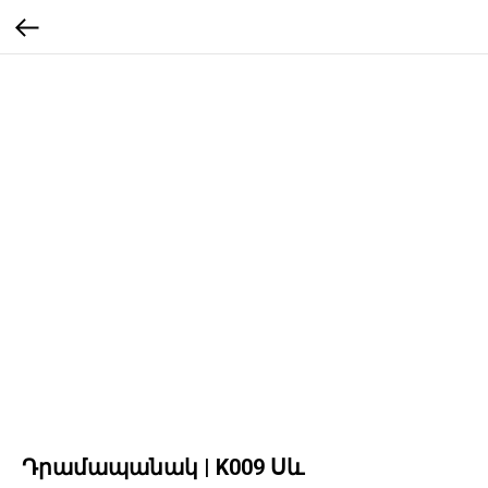
Դրամապանակ | K009 Սև