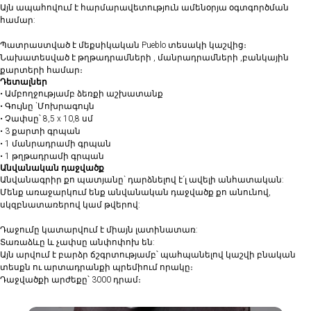
Այն ապահովում է հարմարավետություն ամենօրյա օգտգործման
համար:
Պատրաստված է մեքսիկական Pueblo տեսակի կաշվից։
Նախատեսված է թղթադրամների , մանրադրամների ,բանկային
քարտերի համար։
Դետալներ
• Ամբողջությամբ ձեռքի աշխատանք
• ⁠Գույնը `Մոխրագույն
• Չափսը՝ 8,5 x 10,8 սմ
• 3 քարտի գրպան
• 1 մանրադրամի գրպան
• ⁠1 թղթադրամի գրպան
Անվանական դաջվածք
Անվանագրիր քո պատյանը` դարձնելով է´լ ավելի անհատական:
Մենք առաջարկում ենք անվանական դաջվածք քո անունով,
սկզբնատառերով կամ թվերով:
Դաջումը կատարվում է միայն լատինատառ:
Տառաձևը և չափսը անփոփոխ են:
Այն արվում է բարձր ճշգրտությամբ՝ պահպանելով կաշվի բնական
տեսքն ու արտադրանքի պրեմիում որակը։
Դաջվածքի արժեքը՝ 3000 դրամ։