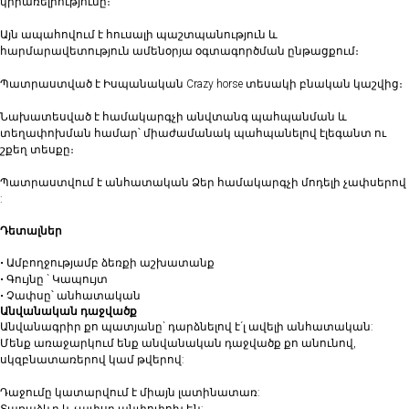
կիրառելիությունը։
Այն ապահովում է հուսալի պաշտպանություն և
հարմարավետություն ամենօրյա օգտագործման ընթացքում։
Պատրաստված է Իսպանական Crazy horse տեսակի բնական կաշվից։
Նախատեսված է համակարգչի անվտանգ պահպանման և
տեղափոխման համար՝ միաժամանակ պահպանելով էլեգանտ ու
շքեղ տեսքը։
Պատրաստվում է անհատական Ձեր համակարգչի մոդելի չափսերով
:
Դետալներ
• Ամբողջությամբ ձեռքի աշխատանք
• ⁠Գույնը ` Կապույտ
• Չափսը՝ անհատական
Անվանական դաջվածք
Անվանագրիր քո պատյանը` դարձնելով է´լ ավելի անհատական:
Մենք առաջարկում ենք անվանական դաջվածք քո անունով,
սկզբնատառերով կամ թվերով:
Դաջումը կատարվում է միայն լատինատառ: