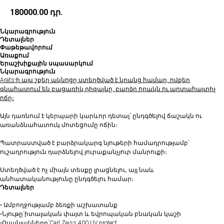
180000.00
դր.
Նկարագրություն
Դետալներ
Փաթեթավորում
Առաքում
Երաշխիքային սպասարկում
Նկարագրություն
Arats-ի այս շքեղ ակնոցը ստեղծված է նրանց համար, ովքեր
գնահատում են բացառիկ դիզայնը, բարձր որակն ու արտահայտիչ
ոճը։
Այն դառնում է կերպարի կարևոր դետալ՝ ընդգծելով ճաշակն ու
առանձնահատուկ մոտեցումը ոճին։
Պատրաստված է բարձրակարգ նյութերի համադրությամբ՝
ուշադրություն դարձնելով յուրաքանչյուր մանրուքի։
Ստեղծված է ոչ միայն տեսքը լրացնելու, այլ նաև
անհատականությունը ընդգծելու համար։
Դետալներ
• Ամբողջությամբ ձեռքի աշխատանք
•Նյութը`իտալական փայտ և եվրոպական բնական կաշի
•Ոսպնյակները`Carl Zeiss 400 UV protect