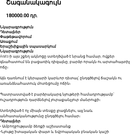
Շագանակագույն
180000.00
դր.
Նկարագրություն
Դետալներ
Փաթեթավորում
Առաքում
Երաշխիքային սպասարկում
Նկարագրություն
Arats-ի այս շքեղ ակնոցը ստեղծված է նրանց համար, ովքեր
գնահատում են բացառիկ դիզայնը, բարձր որակն ու արտահայտիչ
ոճը։
Այն դառնում է կերպարի կարևոր դետալ՝ ընդգծելով ճաշակն ու
առանձնահատուկ մոտեցումը ոճին։
Պատրաստված է բարձրակարգ նյութերի համադրությամբ՝
ուշադրություն դարձնելով յուրաքանչյուր մանրուքի։
Ստեղծված է ոչ միայն տեսքը լրացնելու, այլ նաև
անհատականությունը ընդգծելու համար։
Դետալներ
• Ամբողջությամբ ձեռքի աշխատանք
•Նյութը`իտալական փայտ և եվրոպական բնական կաշի