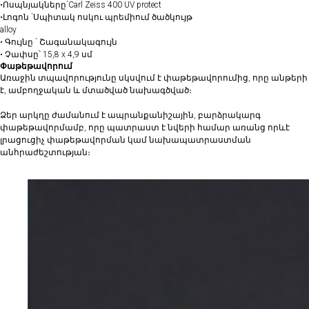
•Ոսպնյակները`Carl Zeiss 400 UV protect
•Լոգոն `Սպիտակ ոսկու պրեմիում ծածկույթ
alloy
• ⁠Գույնը ` Շագանակագույն
• Չափսը՝ 15,8 x 4,9 սմ
Փաթեթավորում
Առաջին տպավորությունը սկսվում է փաթեթավորումից, որը անթերի
է, ամբողջական և մտածված նախագծված։
Ձեր արկղը ժամանում է ապրանքանիշային, բարձրակարգ
փաթեթավորմամբ, որը պատրաստ է նվերի համար առանց որևէ
լրացուցիչ փաթեթավորման կամ նախապատրաստման
անհրաժեշտության։