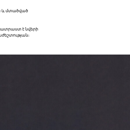
ան և մտածված
պատրաստ է նվերի
ժեշտության։