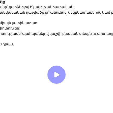
ծք
նը` դարձնելով է´լ ավելի անհատական:
 անվանական դաջվածք քո անունով, սկզբնատառերով կամ թ
 միայն լատինատառ:
փոփոխ են:
շգրտությամբ՝ պահպանելով կաշվի բնական տեսքն ու արտա
0 դրամ։