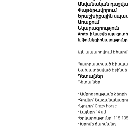
Անվանական դաջվա
Փաթեթավորում
Երաշխիքային սպաս
Առաքում
Նկարագրություն
Arats-ի կաշվե այս գո
և ֆունկցիոնալությունը
Այն ապահովում է հար
Պատրաստված է իսպանա
Նախատեսված է ջինս
Դետալներ
Դետալներ
• Ամբողջությամբ ձեռ
•Գույնը` Շագանակագու
•Նյութը` Crazy horse
• Լայնքը ` 4 սմ
•Երկարությունը` 115-13
• ⁠Խրոմե ճարմանդ