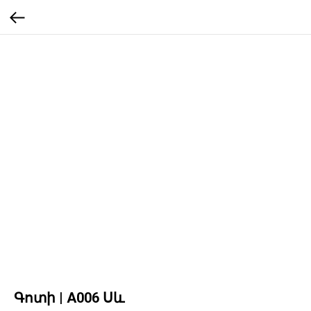
Գոտի | A006 Սև