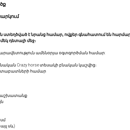
ծք
արկում
տին ստեղծված է նրանց համար, ովքեր գնահատում են հարմա
 մեկ դետալի մեջ։
մարավետություն ամենօրյա օգտգործման համար:
կան Crazy horse տեսակի բնական կաշվից։
ե տաբատների համար
քի աշխատանք
յն
5սմ
այլ սև)