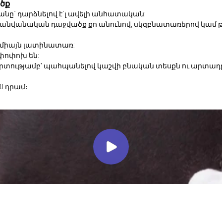
ծք
նը` դարձնելով է´լ ավելի անհատական:
 անվանական դաջվածք քո անունով, սկզբնատառերով կամ թ
 միայն լատինատառ:
փոփոխ են:
շգրտությամբ՝ պահպանելով կաշվի բնական տեսքն ու արտա
0 դրամ։