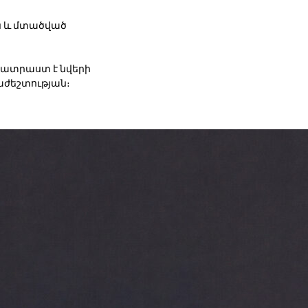
ան և մտածված
պատրաստ է նվերի
ժեշտության։