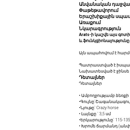
Անվանական դաջվա
Փաթեթավորում
Երաշխիքային սպաս
Առաքում
Նկարագրություն
Arats-ի կաշվե այս գո
և ֆունկցիոնալությունը
Այն ապահովում է հար
Պատրաստված է իսպանա
Նախատեսված է ջինս
Դետալներ
Դետալներ
• Ամբողջությամբ ձեռ
•Գույնը`Շագանակագու
•Նյութը` Crazy horse
• Լայնքը ` 3,5 սմ
•Երկարությունը` 115-13
• ⁠Խրոմե ճարմանդ (անփ